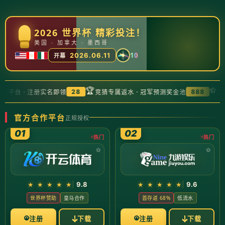
2026 世界杯 精彩投注！
美国 · 加拿大 · 墨西哥
10
2026.06.11
开幕
🏆
⚽
方平台 · 注册实名即领
竞猜专属返水 · 冠军预测奖金池
2
28
888
官方合作平台
正规授权
01
02
热门
热门
9.8
9.6
★ ★ ★ ★ ★
★ ★ ★ ★ ★
世界杯赞助
皇马合作
首存返 68%
低流水
注册
下载
注册
下载